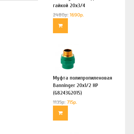
гайкой 20х3/4
(G83322020)
2480
р.
1690
р.
Муфта полипропиленовая
Banninger 20х1/2 НР
(G8243G2015)
1135
р.
715
р.