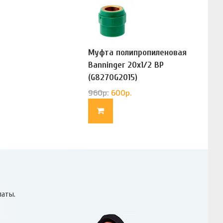
Муфта полипропиленовая
Banninger 20х1/2 ВР
(G8270G2015)
960
р.
600
р.
латы.