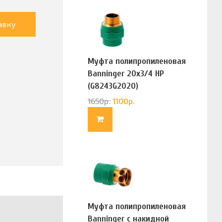
авку
Муфта полипропиленовая
Banninger 20х3/4 НР
(G8243G2020)
1650
р.
1100
р.
Муфта полипропиленовая
Banninger с накидной