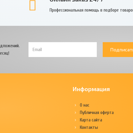
Профессиональная помощь в подборе товаро
едложений.
Подписат
есяц!
Информация
О нас
Публичная оферта
Карта сайта
Контакты