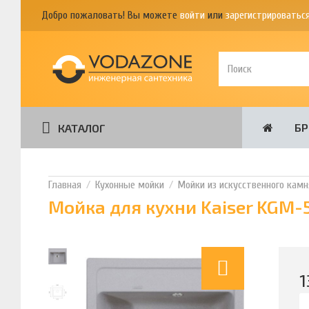
Добро пожаловать! Вы можете
войти
или
зарегистрироватьс
Б
КАТАЛОГ
Кухонные мойки
Мойки из искусственного камн
Мойка для кухни Kaiser KGM-
1