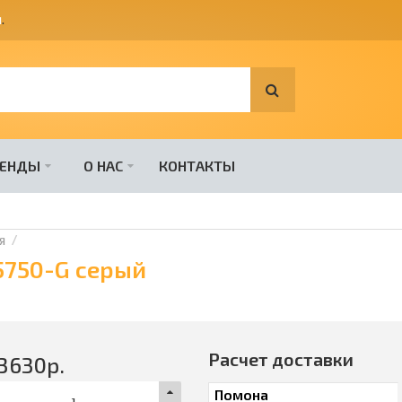
я
.
РЕНДЫ
О НАС
КОНТАКТЫ
я
5750-G серый
Расчет доставки
3630
р.