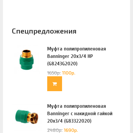
Спецпредложения
Муфта полипропиленовая
Banninger 20х3/4 НР
(G8243G2020)
1650
р.
1100
р.
Муфта полипропиленовая
Banninger с накидной гайкой
20х3/4 (G83322020)
2480
р.
1690
р.