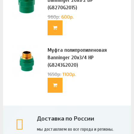
Banninger 20х1/2 ВР
(G8270G2015)
960
р.
600
р.
Муфта полипропиленовая
Banninger 20х3/4 НР
(G8243G2020)
1650
р.
1100
р.
Доставка по России
мы доставляем во все города и регионы.