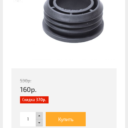
530
р.
160
р.
Скидка
370р.
Купить