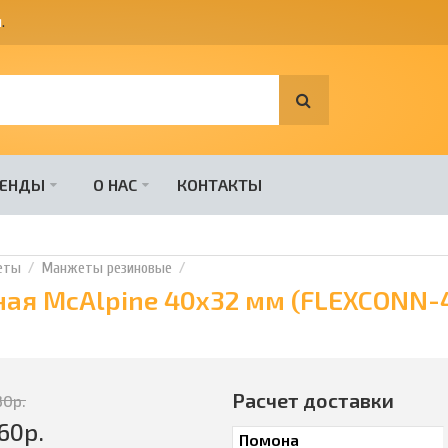
я
.
РЕНДЫ
О НАС
КОНТАКТЫ
еты
Манжеты резиновые
ая McAlpine 40x32 мм (FLEXCONN-
Расчет доставки
30
р.
60
р.