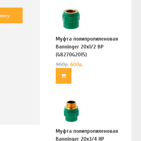
авку
Муфта полипропиленовая
Banninger 20х1/2 ВР
(G8270G2015)
960
р.
600
р.
Муфта полипропиленовая
Banninger 20х3/4 НР