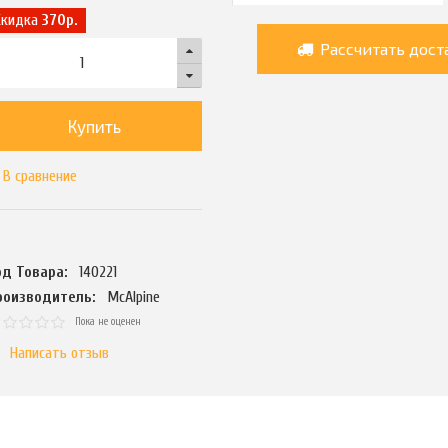
Скидка
370р.
Рассчитать дост
Купить
В сравнение
од Товара:
140221
роизводитель:
McAlpine
Пока не оценен
Написать отзыв