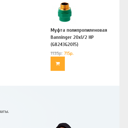
Муфта полипропиленовая
Banninger 20х1/2 НР
(G8243G2015)
1135
р.
715
р.
латы.