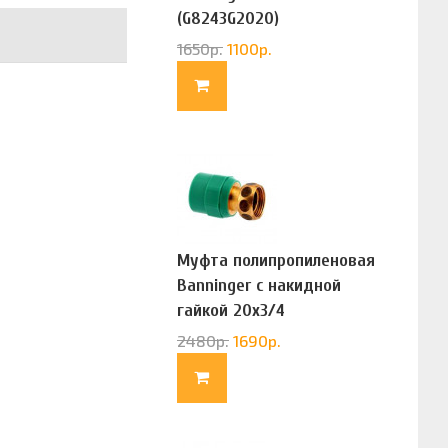
(G8243G2020)
1650
р.
1100
р.
Муфта полипропиленовая
Banninger с накидной
гайкой 20х3/4
(G83322020)
2480
р.
1690
р.