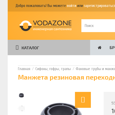
Добро пожаловать! Вы можете
войти
или
зарегистрироватьс
Б
КАТАЛОГ
Сифоны, гофры, трапы
Фановые трубы и манж
Манжета резиновая переходн
5
1