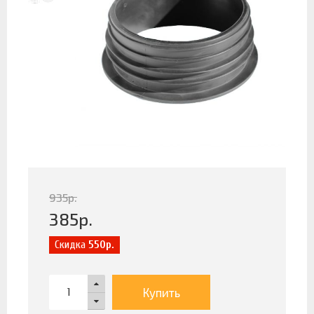
935
р.
385
р.
Скидка
550р.
Купить