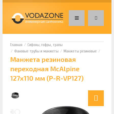
Сифоны, гофры, трапы
Фановые трубы и манжеты
Манжеты резиновые
Манжета резиновая
переходная McAlpine
127x110 мм (P-R-VP127)