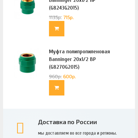
Banninger 20х1/2 НР
(G8243G2015)
1135
р.
715
р.
Муфта полипропиленовая
Banninger 20х1/2 ВР
(G8270G2015)
960
р.
600
р.
Доставка по России
мы доставляем во все города и регионы.