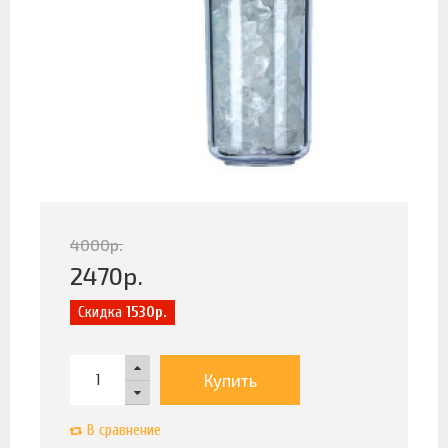
4000
р.
2470
р.
Скидка
1530р.
Купить
В сравнение