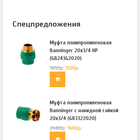
Спецпредложения
Муфта полипропиленовая
Banninger 20х3/4 НР
(G8243G2020)
1650
р.
1100
р.
Муфта полипропиленовая
Banninger с накидной гайкой
20х3/4 (G83322020)
2480
р.
1690
р.