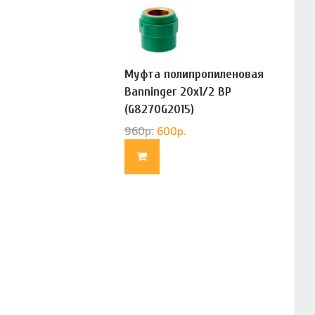
Муфта полипропиленовая
Banninger 20х1/2 ВР
(G8270G2015)
960
р.
600
р.