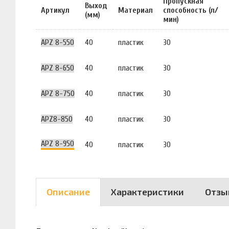
Пропускная
Выход
Артикул
Материал
способность (л/
(мм)
мин)
APZ 8-550
40
пластик
30
APZ 8-650
40
пластик
30
APZ 8-750
40
пластик
30
APZ8-850
40
пластик
30
APZ 8-950
40
пластик
30
Описание
Характеристики
Отзы