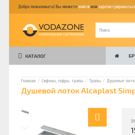
Добро пожаловать! Вы можете
войти
или
зарегистрироватьс
Б
КАТАЛОГ
Сифоны, гофры, трапы
Трапы
Душевые лотк
Душевой лоток Alcaplast Sim
2
1