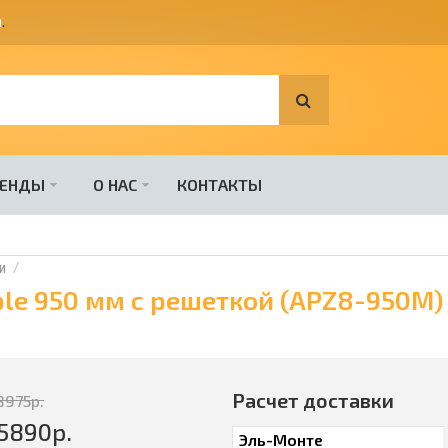
я
.
РЕНДЫ
О НАС
КОНТАКТЫ
и
ple 950 мм с решеткой (APZ8-950М)
Расчет доставки
8975
р.
5890
р.