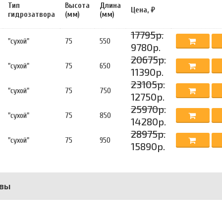
Тип
Высота
Длина
Цена, ₽
гидрозатвора
(мм)
(мм)
17795р.
"сухой"
75
550
9780р.
20675р.
"сухой"
75
650
11390р.
23105р.
"сухой"
75
750
12750р.
25970р.
"сухой"
75
850
14280р.
28975р.
"сухой"
75
950
15890р.
вы