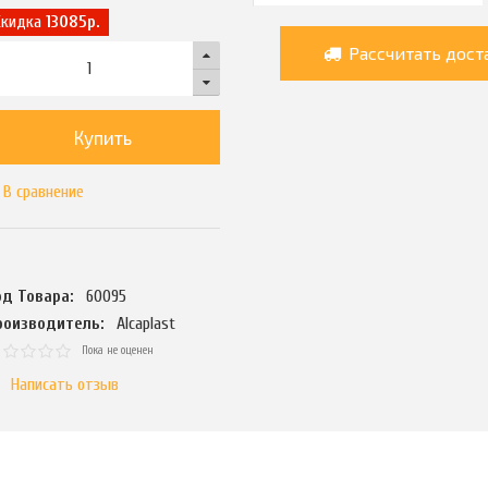
Скидка
13085р.
Рассчитать дост
Купить
В сравнение
од Товара:
60095
роизводитель:
Alcaplast
Пока не оценен
Написать отзыв