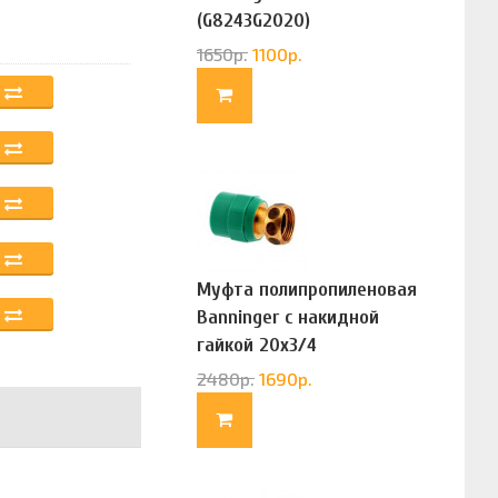
(G8243G2020)
1650
р.
1100
р.
Муфта полипропиленовая
Banninger с накидной
гайкой 20х3/4
(G83322020)
2480
р.
1690
р.