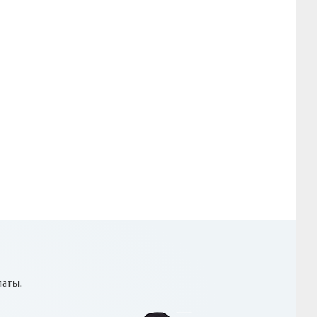
латы.