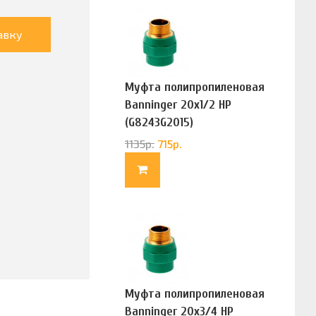
авку
Муфта полипропиленовая
Banninger 20х1/2 НР
(G8243G2015)
1135
р.
715
р.
Муфта полипропиленовая
Banninger 20х3/4 НР