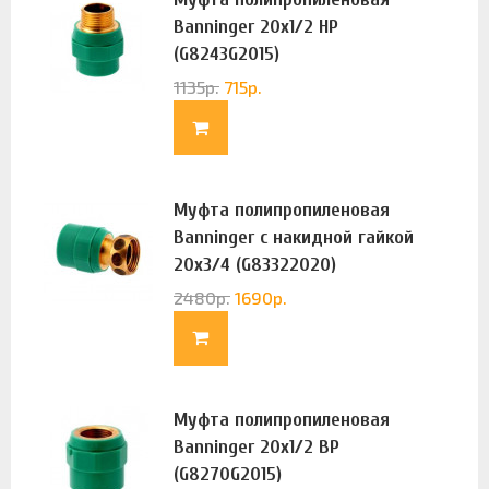
Banninger 20х1/2 НР
(G8243G2015)
1135
р.
715
р.
Муфта полипропиленовая
Banninger с накидной гайкой
20х3/4 (G83322020)
2480
р.
1690
р.
Муфта полипропиленовая
Banninger 20х1/2 ВР
(G8270G2015)