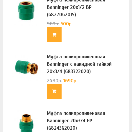
Banninger 20х1/2 ВР
(G8270G2015)
960
р.
600
р.
Муфта полипропиленовая
Banninger с накидной гайкой
20х3/4 (G83322020)
2480
р.
1690
р.
Муфта полипропиленовая
Banninger 20х3/4 НР
(G8243G2020)