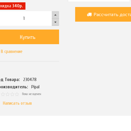
Скидка
340р.
Рассчитать дост
Купить
В сравнение
од Товара:
230478
роизводитель:
Pipal
Пока не оценен
Написать отзыв