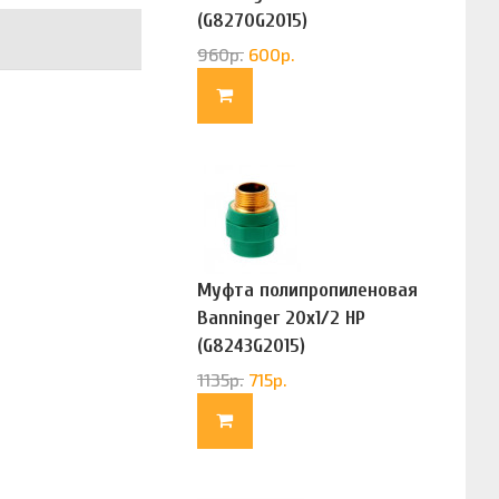
(G8270G2015)
960
р.
600
р.
Муфта полипропиленовая
Banninger 20х1/2 НР
(G8243G2015)
1135
р.
715
р.