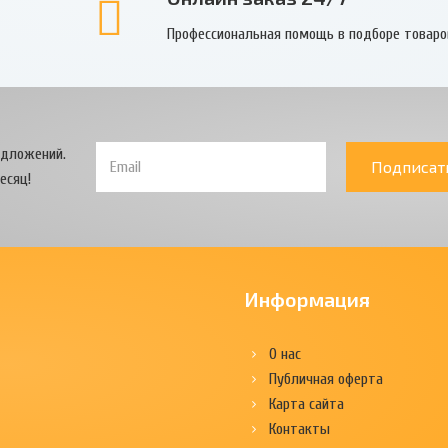
Профессиональная помощь в подборе товаро
едложений.
Подписат
есяц!
Информация
О нас
Публичная оферта
Карта сайта
Контакты