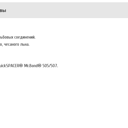
вы
езьбовых соединений.
, чeсaнoгo льнa.
QuickSPACER® Mr.Bond® 505/507.