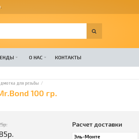
я
.
РЕНДЫ
О НАС
КОНТАКТЫ
одмотка для резьбы
Mr.Bond 100 гр.
Расчет доставки
25
р.
85
р.