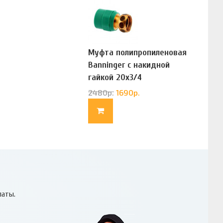
Муфта полипропиленовая
Banninger с накидной
гайкой 20х3/4
(G83322020)
2480
р.
1690
р.
латы.