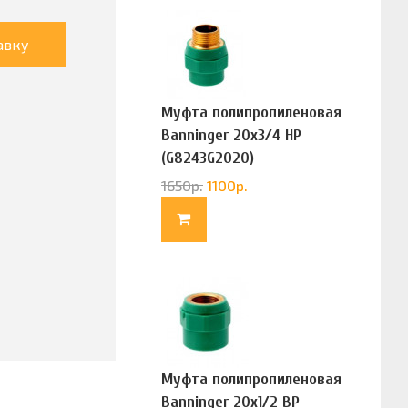
авку
Муфта полипропиленовая
Banninger 20х3/4 НР
(G8243G2020)
1650
р.
1100
р.
Муфта полипропиленовая
Banninger 20х1/2 ВР