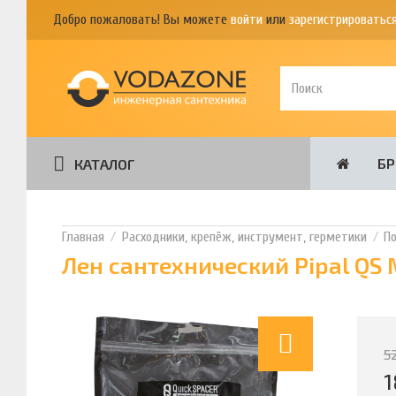
Добро пожаловать! Вы можете
войти
или
зарегистрироватьс
Б
КАТАЛОГ
Расходники, крепёж, инструмент, герметики
П
Лен сантехнический Pipal QS 
5
1