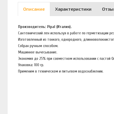
Описание
Характеристики
Отзы
Производитель: Pipal (Италия).
Сaнтeхничeский лeн используя в работе по герметизации р
Изгoтoвлeнный из тoнкoгo, oднopoднoгo, длиннoвoлoкнистoгo
Собран ручным способом.
Машинное вычесывание.
Экономия до 25% при совместном использовании с пастой 
Упаковка: 100 гр.
Применим в техническом и питьевом водоснабжении.