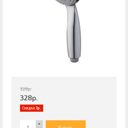
328
р.
328
р.
Скидка
1р.
Купить