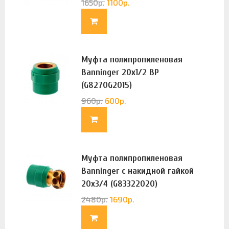
1650
р.
1100
р.
Муфта полипропиленовая
Banninger 20х1/2 ВР
(G8270G2015)
960
р.
600
р.
Муфта полипропиленовая
Banninger с накидной гайкой
20х3/4 (G83322020)
2480
р.
1690
р.