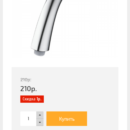
210
р.
210
р.
Скидка
1р.
Купить