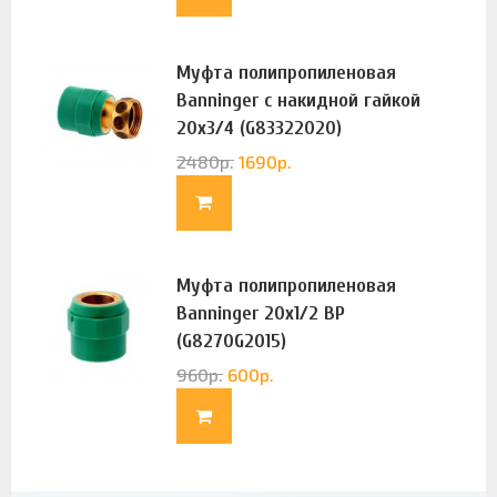
Муфта полипропиленовая
Banninger с накидной гайкой
20х3/4 (G83322020)
2480
р.
1690
р.
Муфта полипропиленовая
Banninger 20х1/2 ВР
(G8270G2015)
960
р.
600
р.