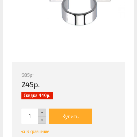
685
р.
245
р.
Скидка
440р.
Купить
В сравнение