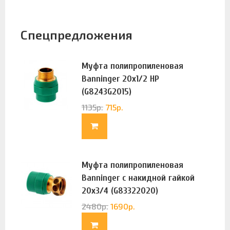
Спецпредложения
Муфта полипропиленовая
Banninger 20х1/2 НР
(G8243G2015)
1135
р.
715
р.
Муфта полипропиленовая
Banninger с накидной гайкой
20х3/4 (G83322020)
2480
р.
1690
р.