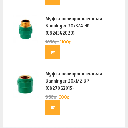
Муфта полипропиленовая
Banninger 20х3/4 НР
(G8243G2020)
1650
р.
1100
р.
Муфта полипропиленовая
Banninger 20х1/2 ВР
(G8270G2015)
960
р.
600
р.