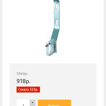
1240
р.
918
р.
Скидка
322р.
Купить