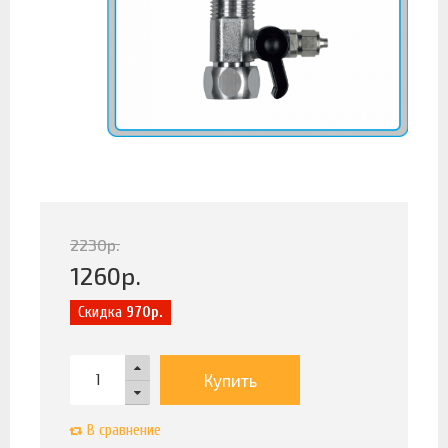
2230
р.
1260
р.
Скидка
970р.
Купить
В сравнение