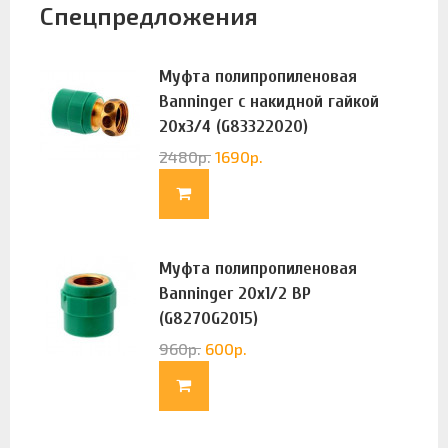
Спецпредложения
Муфта полипропиленовая
Banninger с накидной гайкой
20х3/4 (G83322020)
2480
р.
1690
р.
Муфта полипропиленовая
Banninger 20х1/2 ВР
(G8270G2015)
960
р.
600
р.