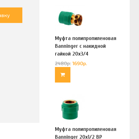
авку
Муфта полипропиленовая
Banninger с накидной
гайкой 20х3/4
(G83322020)
2480
р.
1690
р.
Муфта полипропиленовая
Banninger 20х1/2 ВР