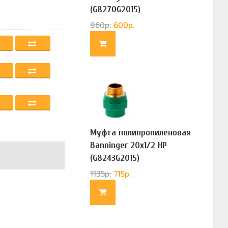
(G8270G2015)
960
р.
600
р.
Муфта полипропиленовая
Banninger 20х1/2 НР
(G8243G2015)
1135
р.
715
р.