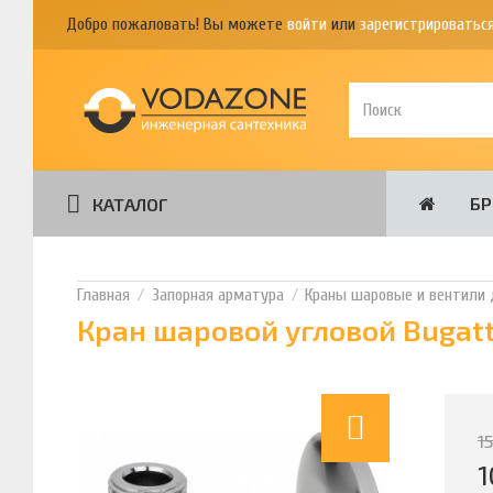
Добро пожаловать! Вы можете
войти
или
зарегистрироватьс
Б
КАТАЛОГ
Запорная арматура
Краны шаровые и вентили 
Кран шаровой угловой Bugatti
1
1