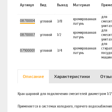
Артикул
Вид
Выход
Материал
Приме
для
хромированная
08710004
угловой
3/8
смеси
латунь
унитаз
для
хромированная
08710007
угловой
1/2
смеси
латунь
унитаз
для
хромированная
стира
07900001
угловой
3/4
латунь
посуд
машин
Описание
Характеристики
Отзы
Кран шаровой для подключения смесителей диаметром 1/2
Применяется в системах холодного, горячего водоснабжения