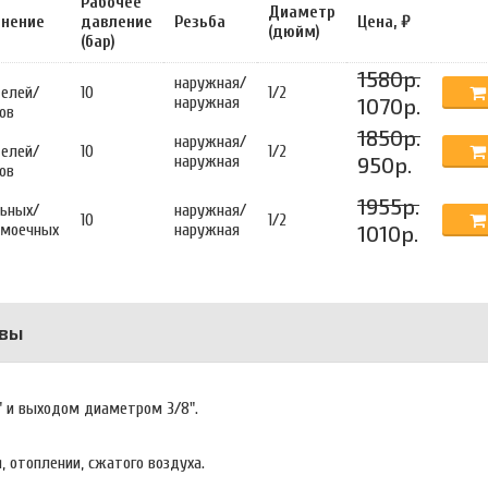
Рабочее
Диаметр
нение
давление
Резьба
Цена, ₽
(дюйм)
(бар)
1580р.
наружная/
телей/
10
1/2
наружная
1070р.
ов
1850р.
наружная/
телей/
10
1/2
наружная
950р.
ов
1955р.
льных/
наружная/
10
1/2
омоечных
наружная
1010р.
вы
" и выходом диаметром 3/8".
, отоплении, сжатого воздуха.