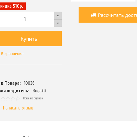
Скидка
510р.
Рассчитать дост
Купить
В сравнение
од Товара:
10036
роизводитель:
Bugatti
Пока не оценен
Написать отзыв