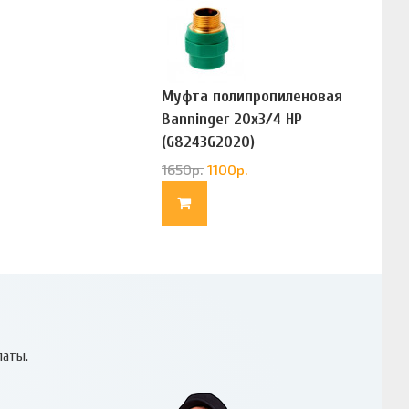
Муфта полипропиленовая
Banninger 20х3/4 НР
(G8243G2020)
1650
р.
1100
р.
латы.