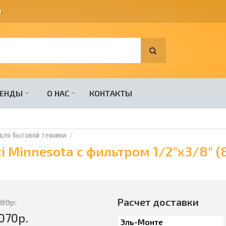
я
.
РЕНДЫ
О НАС
КОНТАКТЫ
для бытовой техники
 Minnesota с фильтром 1/2"x3/8" (
Расчет доставки
580
р.
070
р.