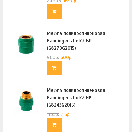
2480
р.
1690
р.
Муфта полипропиленовая
Banninger 20х1/2 ВР
(G8270G2015)
960
р.
600
р.
Муфта полипропиленовая
Banninger 20х1/2 НР
(G8243G2015)
1135
р.
715
р.