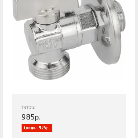
1910
р.
985
р.
Скидка
925р.