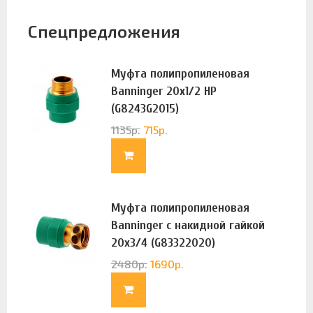
Спецпредложения
Муфта полипропиленовая
Banninger 20х1/2 НР
(G8243G2015)
1135
р.
715
р.
Муфта полипропиленовая
Banninger с накидной гайкой
20х3/4 (G83322020)
2480
р.
1690
р.