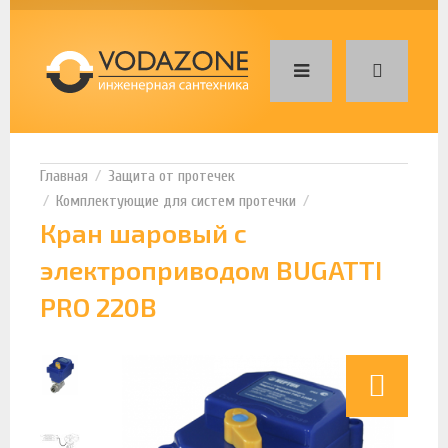
Защита от протечек
Комплектующие для систем протечки
Кран шаровый с
электроприводом BUGATTI
PRO 220В