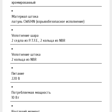
хромированный
Материал штока
латунь CW614N (взрывобезопасное исполнение)
Уплотнение шара
2 седла из P.T.F.E., 2 кольца из NBR
Уплотнение штока
2 кольца из NBR
Питание
220 В
Потребляемая мощность
10 Вт
Крутящий момент