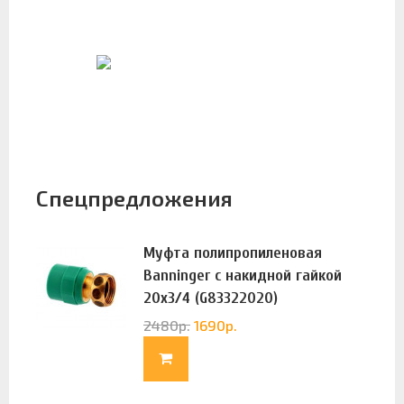
Спецпредложения
Муфта полипропиленовая
Banninger с накидной гайкой
20х3/4 (G83322020)
2480
р.
1690
р.