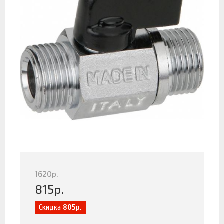
1620
р.
815
р.
Скидка
805р.