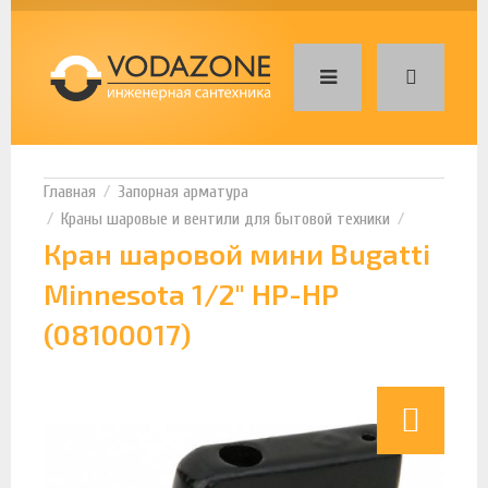
Запорная арматура
Краны шаровые и вентили для бытовой техники
Кран шаровой мини Bugatti
Minnesota 1/2" НР-НР
(08100017)