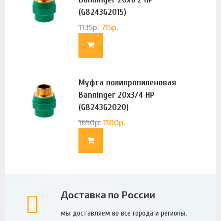
(G8243G2015)
1135
р.
715
р.
Муфта полипропиленовая
Banninger 20х3/4 НР
(G8243G2020)
1650
р.
1100
р.
Доставка по России
мы доставляем во все города и регионы.