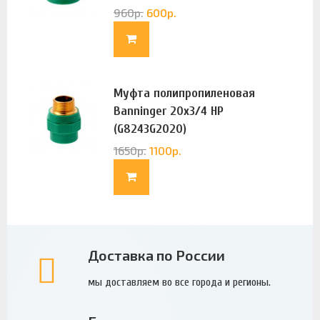
960
р.
600
р.
Муфта полипропиленовая
Banninger 20х3/4 НР
(G8243G2020)
1650
р.
1100
р.
Доставка по России
мы доставляем во все города и регионы.