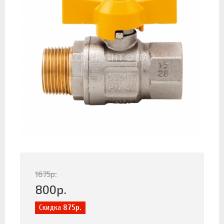
1675
р.
800
р.
Скидка
875р.