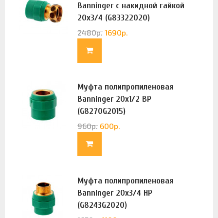
Banninger с накидной гайкой
20х3/4 (G83322020)
2480
р.
1690
р.
Муфта полипропиленовая
Banninger 20х1/2 ВР
(G8270G2015)
960
р.
600
р.
Муфта полипропиленовая
Banninger 20х3/4 НР
(G8243G2020)