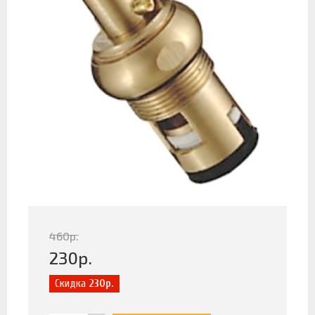
460
р.
230
р.
Скидка
230р.