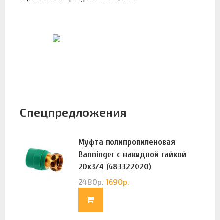
Спецпредложения
Муфта полипропиленовая
Banninger с накидной гайкой
20х3/4 (G83322020)
2480
р.
1690
р.