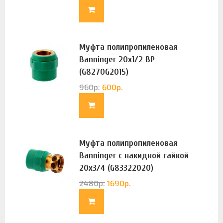
Муфта полипропиленовая
Banninger 20х1/2 ВР
(G8270G2015)
960
р.
600
р.
Муфта полипропиленовая
Banninger с накидной гайкой
20х3/4 (G83322020)
2480
р.
1690
р.