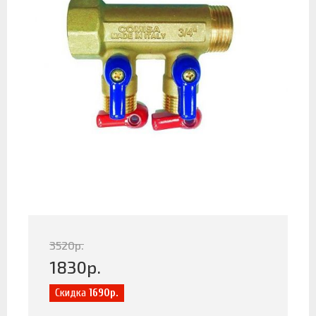
3520
р.
1830
р.
Скидка
1690р.