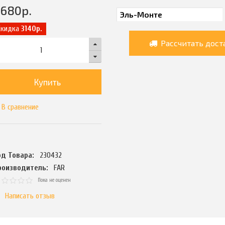
3680
р.
Скидка
3140р.
Рассчитать дост
Купить
В сравнение
од Товара:
230432
роизводитель:
FAR
Пока не оценен
Написать отзыв