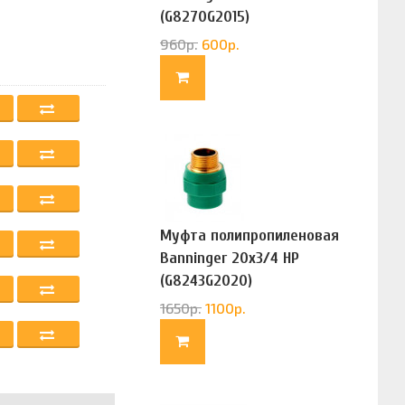
(G8270G2015)
960
р.
600
р.
Муфта полипропиленовая
Banninger 20х3/4 НР
(G8243G2020)
1650
р.
1100
р.