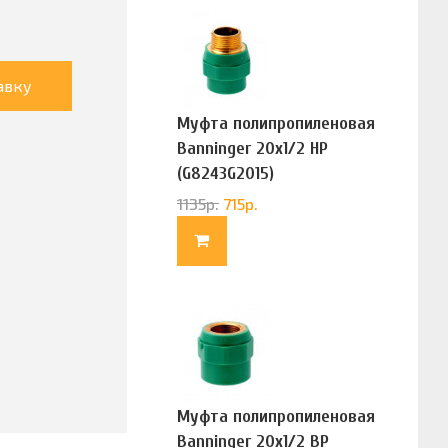
авку
Муфта полипропиленовая
Banninger 20х1/2 НР
(G8243G2015)
1135
р.
715
р.
Муфта полипропиленовая
Banninger 20х1/2 ВР