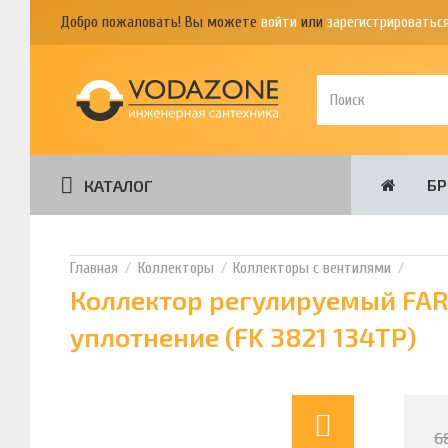
Добро пожаловать! Вы можете
войти
или
зарегистрироватьс
Б
КАТАЛОГ
Коллекторы
Коллекторы с вентилями
Коллектор регулируемый FAR M
уплотнение (FK 3821 134TP)
6