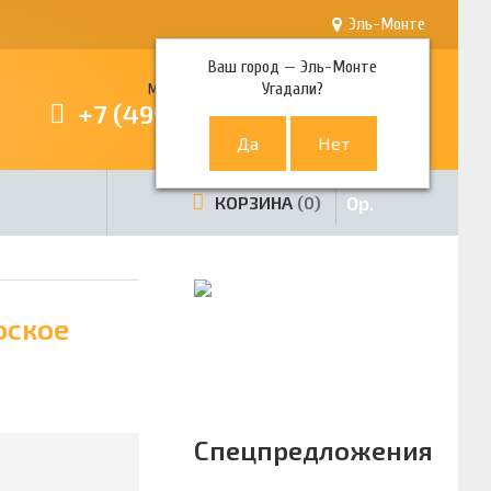
Эль-Монте
Ваш город —
Эль-Монте
Угадали?
Многоканальный телефон
+7 (499) 380-80-80
0
р.
КОРЗИНА
0
оское
Спецпредложения