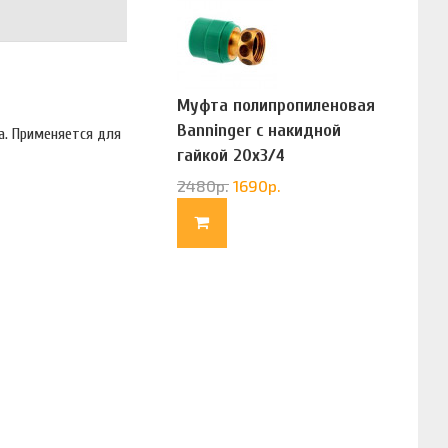
Муфта полипропиленовая
Banninger с накидной
а. Применяется для
гайкой 20х3/4
(G83322020)
2480
р.
1690
р.