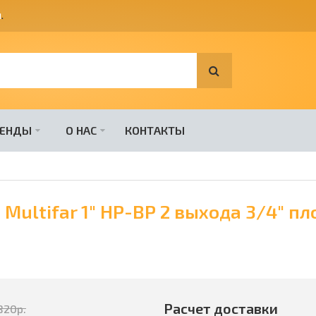
я
.
РЕНДЫ
О НАС
КОНТАКТЫ
ultifar 1" НР-ВР 2 выхода 3/4" пл
Расчет доставки
820
р.