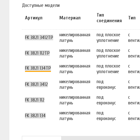
Доступные модели
Тип
Артикул
Материал
Тип
соединения
никелированная
под плоское
с
FK 3821 3412TP
латунь
уплотнение
венти
никелированная
под плоское
с
FK 3821 112TP
латунь
уплотнение
венти
никелированная
под плоское
с
FK 3821 134TP
латунь
уплотнение
венти
никелированная
под
с
FK 3821 3412
латунь
евроконус
венти
никелированная
под
с
FK 3821 112
латунь
евроконус
венти
никелированная
под
с
FK 3821 134
латунь
евроконус
венти