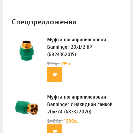
Спецпредложения
Муфта полипропиленовая
Banninger 20х1/2 НР
(G8243G2015)
1135
р.
715
р.
Муфта полипропиленовая
Banninger с накидной гайкой
20х3/4 (G83322020)
2480
р.
1690
р.