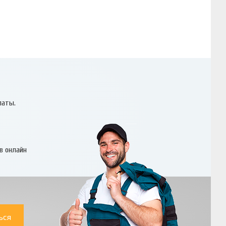
латы.
в онлайн
ься