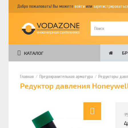
Добро пожаловать! Вы можете
войти
или
зарегистрироватьс
Б
КАТАЛОГ
Предохранительная арматура
Редукторы давл
Редуктор давления Honeywel
7