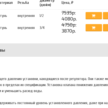
Диаметр
атериал
Резьба
Цена, ₽
(дюйм)
7535р.
тунь
внутренняя
1/2
4080р.
4750р.
тунь
внутренняя
3/4
3870р.
вы
его давления установки, находящиеся после регулятора. Они также м
 в пределах их спецификации. Установка клапана понижения давления
 и уменьшить расход воды.
ерживать постоянный уровень установленного давления, даже при н