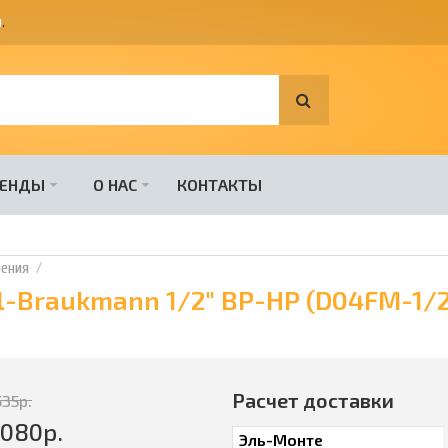
я
.
РЕНДЫ
О НАС
КОНТАКТЫ
ения
l-Braukmann 1/2" ВР-НР (D04FM-1/
Расчет доставки
535
р.
4080
р.