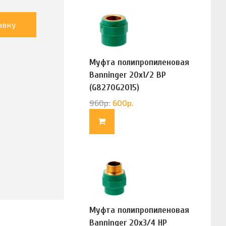
авку
Муфта полипропиленовая
Banninger 20х1/2 ВР
(G8270G2015)
960
р.
600
р.
Муфта полипропиленовая
Banninger 20х3/4 НР