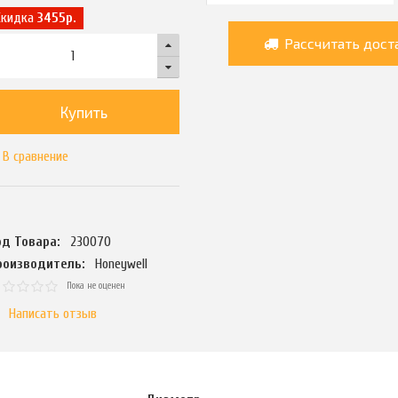
Скидка
3455р.
Рассчитать дост
Купить
В сравнение
од Товара:
230070
роизводитель:
Honeywell
Пока не оценен
Написать отзыв