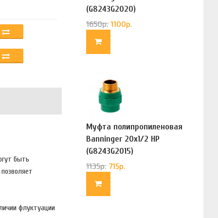
(G8243G2020)
1650
р.
1100
р.
Муфта полипропиленовая
Banninger 20х1/2 НР
(G8243G2015)
огут быть
1135
р.
715
р.
 позволяет
аличии флуктуации