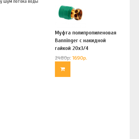
му шум потока воды
Муфта полипропиленовая
Banninger с накидной
гайкой 20х3/4
(G83322020)
2480
р.
1690
р.