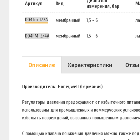
Диапазон
Артикул
Вид
М
измерения, бар
D04fm-1/2A
мембранный
1,5 - 6
ла
D04FM-3/4A
мембранный
1,5 - 6
ла
Описание
Характеристики
Отзы
Производитель: Honeywell (Германия)
Регуляторы давления предохраняют от избыточного питающ
использованы для промышленных и коммерческих установок
избежать повреждений, вызванных повышенным давлением
С помощью клапана понижения давления можно также подд