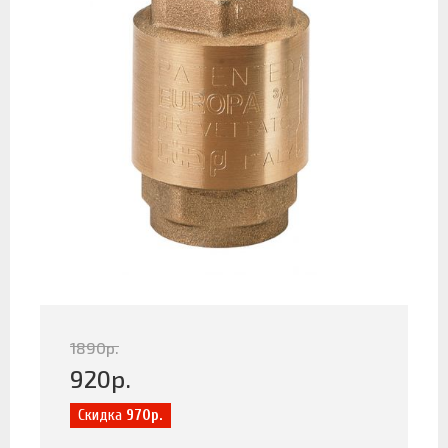
1890
р.
920
р.
Скидка
970р.