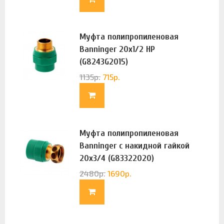
Муфта полипропиленовая
Banninger 20х1/2 НР
(G8243G2015)
1135
р.
715
р.
Муфта полипропиленовая
Banninger с накидной гайкой
20х3/4 (G83322020)
2480
р.
1690
р.