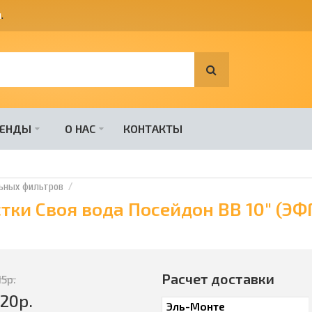
я
.
РЕНДЫ
О НАС
КОНТАКТЫ
ьных фильтров
ки Своя вода Посейдон BB 10" (ЭФГ
Расчет доставки
15
р.
320
р.