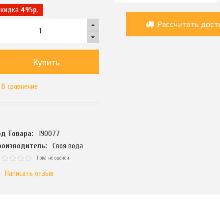
Скидка
495р.
Рассчитать дост
Купить
В сравнение
од Товара:
190077
роизводитель:
Своя вода
Пока не оценен
Написать отзыв