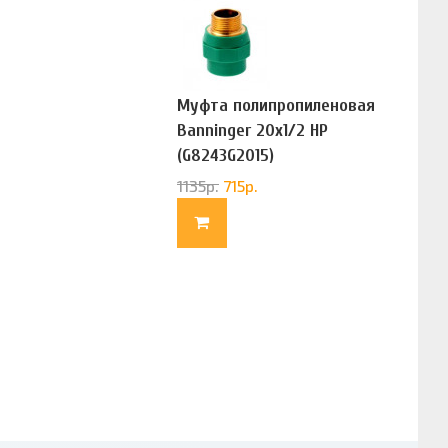
Муфта полипропиленовая
Banninger 20х1/2 НР
(G8243G2015)
1135
р.
715
р.