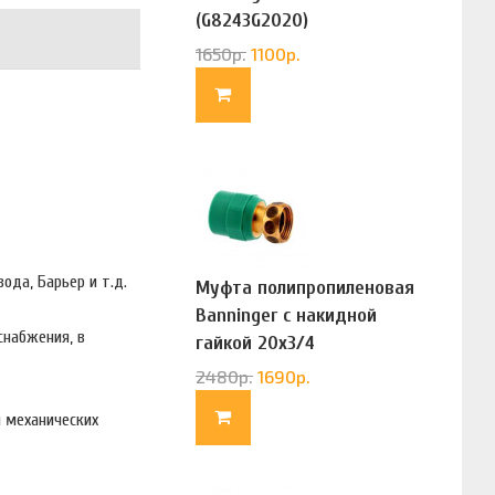
(G8243G2020)
1650
р.
1100
р.
ода, Барьер и т.д.
Муфта полипропиленовая
Banninger с накидной
снабжения, в
гайкой 20х3/4
(G83322020)
2480
р.
1690
р.
 механических