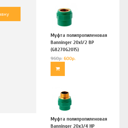
авку
Муфта полипропиленовая
Banninger 20х1/2 ВР
(G8270G2015)
960
р.
600
р.
Муфта полипропиленовая
Banninger 20х3/4 НР