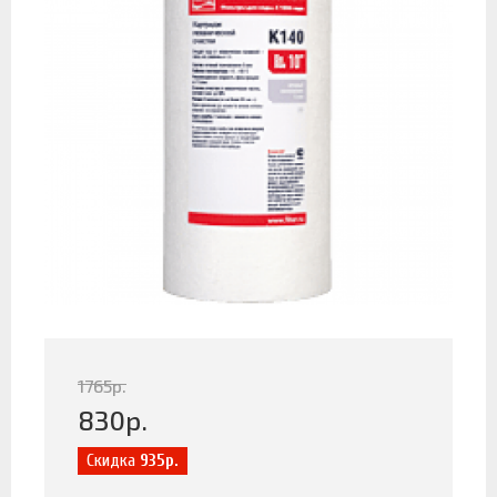
1765
р.
830
р.
Скидка
935р.