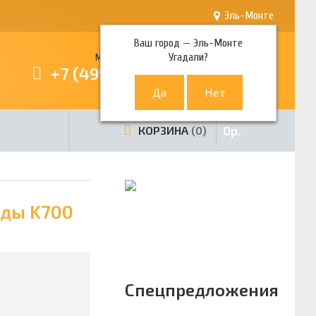
Эль-Монте
Ваш город —
Эль-Монте
Угадали?
Многоканальный телефон
+7 (499) 380-80-80
0
р.
КОРЗИНА
0
оды K700
Спецпредложения