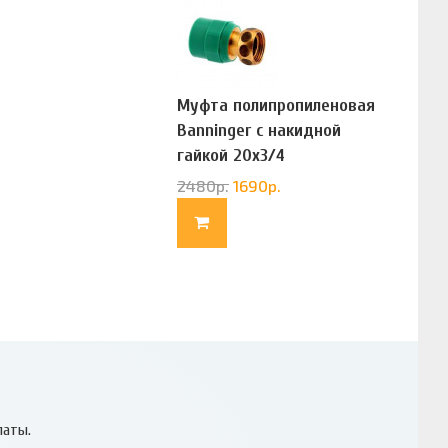
Муфта полипропиленовая
Banninger с накидной
гайкой 20х3/4
(G83322020)
2480
р.
1690
р.
латы.