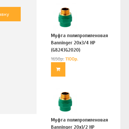
авку
Муфта полипропиленовая
Banninger 20х3/4 НР
(G8243G2020)
1650
р.
1100
р.
Муфта полипропиленовая
Banninger 20х1/2 НР