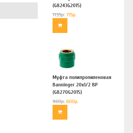
(G8243G2015)
1135
р.
715
р.
Муфта полипропиленовая
Banninger 20х1/2 ВР
(G8270G2015)
960
р.
600
р.