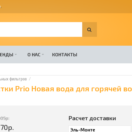
я
.
РЕНДЫ
О НАС
КОНТАКТЫ
ьных фильтров
ки Prio Новая вода для горячей в
Расчет доставки
605
р.
870
р.