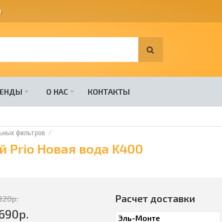
я
.
РЕНДЫ
О НАС
КОНТАКТЫ
ьных фильтров
Prio Новая вода K400
Расчет доставки
820
р.
690
р.