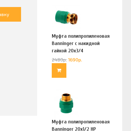
авку
Муфта полипропиленовая
Banninger с накидной
гайкой 20х3/4
(G83322020)
2480
р.
1690
р.
Муфта полипропиленовая
Banninger 20х1/2 НР