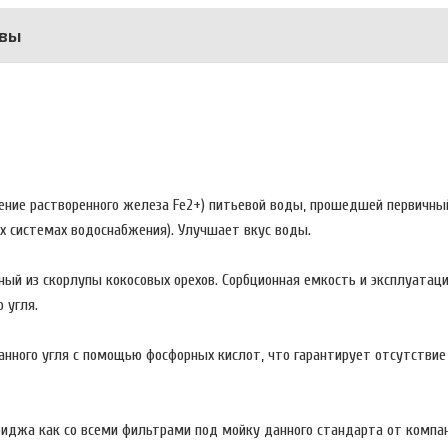
вы
ение растворенного железа Fe2+) питьевой воды, прошедшей первичны
х системах водоснабжения). Улучшает вкус воды.
ый из скорлупы кокосовых орехов. Сорбционная емкость и эксплуатац
 угля.
нного угля с помощью фосфорных кислот, что гарантирует отсутствие
риджа как со всеми фильтрами под мойку данного стандарта от компан