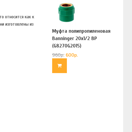
о относится как к
ни изготовлены из
Муфта полипропиленовая
Banninger 20х1/2 ВР
(G8270G2015)
960
р.
600
р.