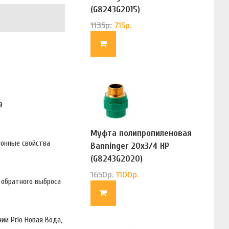
(G8243G2015)
1135
р.
715
р.
й
Муфта полипропиленовая
ионные свойства
Banninger 20х3/4 НР
(G8243G2020)
1650
р.
1100
р.
 обратного выброса
ии Prio Новая Вода,