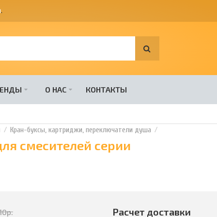
я
.
РЕНДЫ
О НАС
КОНТАКТЫ
и
Кран-буксы, картриджи, переключатели душа
для смесителей серии
Расчет доставки
110
р.