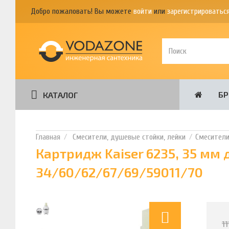
Добро пожаловать! Вы можете
войти
или
зарегистрироватьс
Б
КАТАЛОГ
Смесители, душевые стойки, лейки
Смесител
Картридж Kaiser 6235, 35 мм 
34/60/62/67/69/59011/70
1