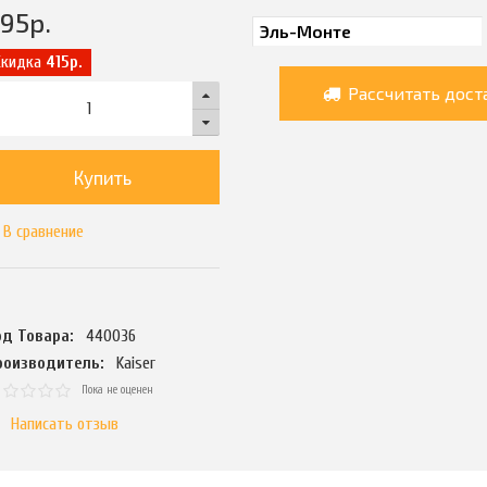
695
р.
Скидка
415р.
Рассчитать дост
Купить
В сравнение
од Товара:
440036
роизводитель:
Kaiser
Пока не оценен
Написать отзыв