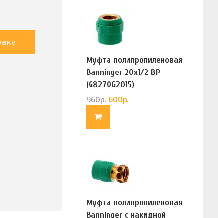
авку
Муфта полипропиленовая
Banninger 20х1/2 ВР
(G8270G2015)
960
р.
600
р.
Муфта полипропиленовая
Banninger с накидной