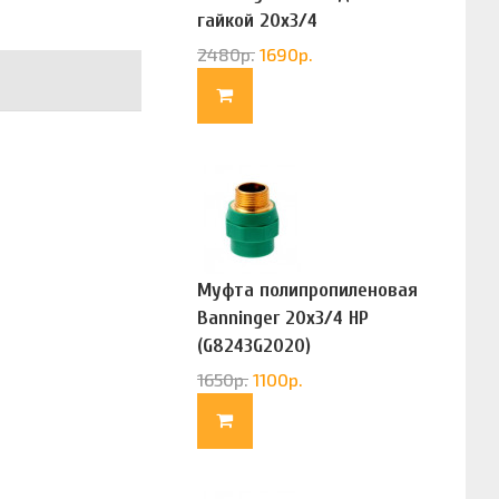
гайкой 20х3/4
(G83322020)
2480
р.
1690
р.
Муфта полипропиленовая
Banninger 20х3/4 НР
(G8243G2020)
1650
р.
1100
р.