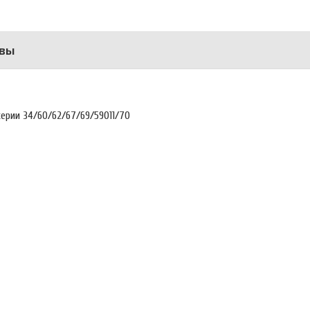
вы
ерии 34/60/62/67/69/59011/70