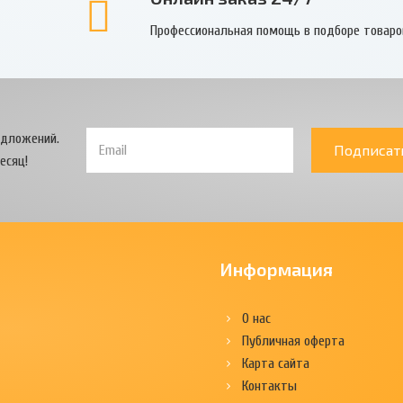
Профессиональная помощь в подборе товаро
едложений.
Подписат
есяц!
Информация
О нас
Публичная оферта
Карта сайта
Контакты