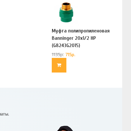
Муфта полипропиленовая
Banninger 20х1/2 НР
(G8243G2015)
1135
р.
715
р.
латы.