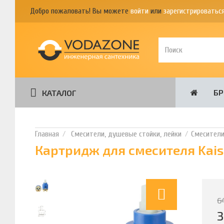
Добро пожаловать! Вы можете
войти
или
зарегистрироватьс
Б
КАТАЛОГ
Смесители, душевые стойки, лейки
Смесител
Картридж для смесителя Kaise
6