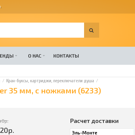
я
.
РЕНДЫ
О НАС
КОНТАКТЫ
и
Кран-буксы, картриджи, переключатели душа
r 35 мм, с ножками (6233)
Расчет доставки
40
р.
320
р.