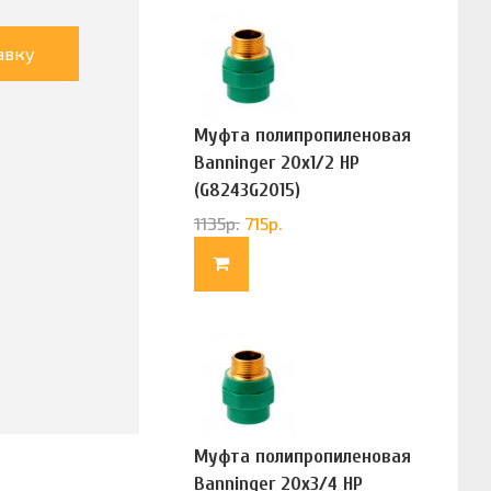
авку
Муфта полипропиленовая
Banninger 20х1/2 НР
(G8243G2015)
1135
р.
715
р.
Муфта полипропиленовая
Banninger 20х3/4 НР