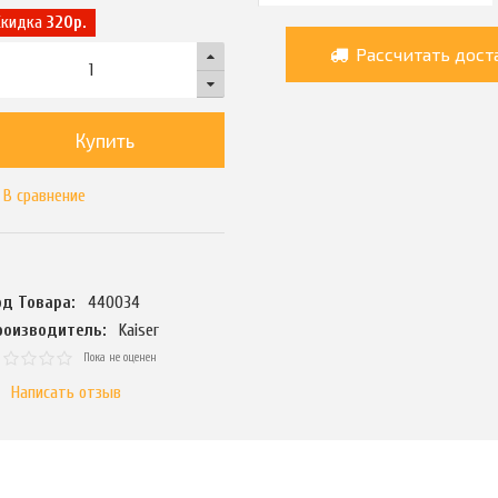
Скидка
320р.
Рассчитать дост
Купить
В сравнение
од Товара:
440034
роизводитель:
Kaiser
Пока не оценен
Написать отзыв