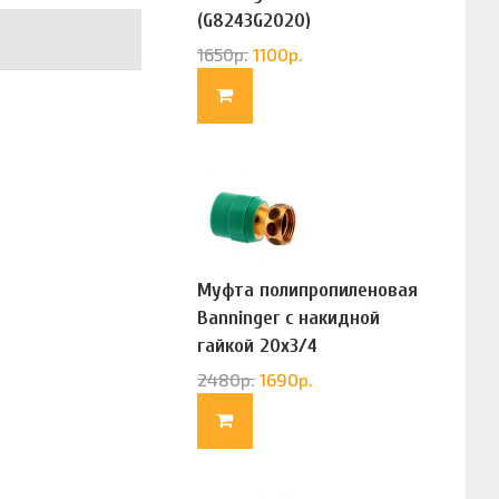
(G8243G2020)
1650
р.
1100
р.
Муфта полипропиленовая
Banninger с накидной
гайкой 20х3/4
(G83322020)
2480
р.
1690
р.