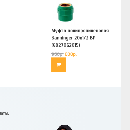
Муфта полипропиленовая
Banninger 20х1/2 ВР
(G8270G2015)
960
р.
600
р.
латы.