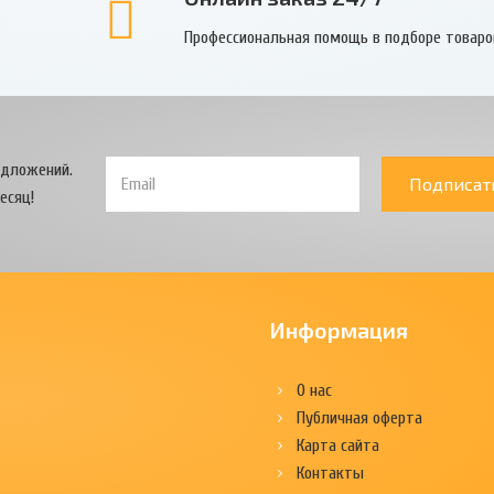
Профессиональная помощь в подборе товаро
едложений.
Подписат
есяц!
Информация
О нас
Публичная оферта
Карта сайта
Контакты