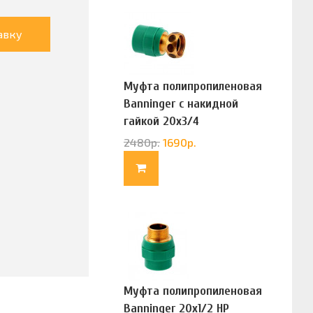
авку
Муфта полипропиленовая
Banninger с накидной
гайкой 20х3/4
(G83322020)
2480
р.
1690
р.
Муфта полипропиленовая
Banninger 20х1/2 НР