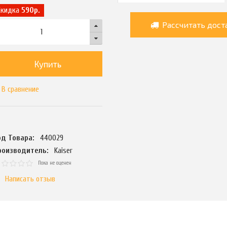
Скидка
590р.
Рассчитать дост
Купить
В сравнение
од Товара:
440029
роизводитель:
Kaiser
Пока не оценен
Написать отзыв