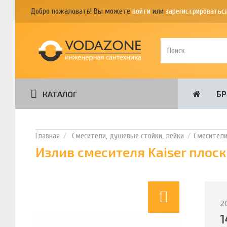
Добро пожаловать! Вы можете
войти
или
зарегистрироватьс
Б
КАТАЛОГ
Смесители, душевые стойки, лейки
Смесител
Излив смесителя Kaiser плоск
2
1