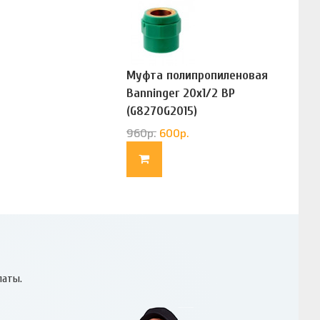
Муфта полипропиленовая
Banninger 20х1/2 ВР
(G8270G2015)
960
р.
600
р.
латы.