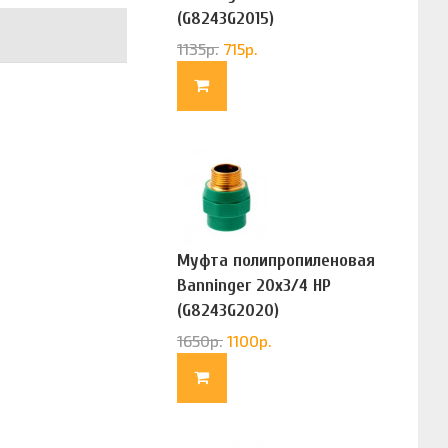
(G8243G2015)
1135
р.
715
р.
Муфта полипропиленовая
Banninger 20х3/4 НР
(G8243G2020)
1650
р.
1100
р.