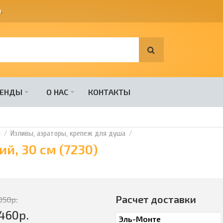
я
.
РЕНДЫ
О НАС
КОНТАКТЫ
и
Изливы, аэраторы, крепеж для душа
ий, 30 см (7230)
Расчет доставки
050
р.
460
р.