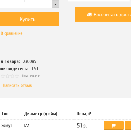
Рассчитать дост
Купить
В сравнение
од Товара:
230085
роизводитель:
TST
Пока не оценен
Написать отзыв
Тип
Диаметр (дюйм)
Цена, ₽
51р.
хомут
1/2