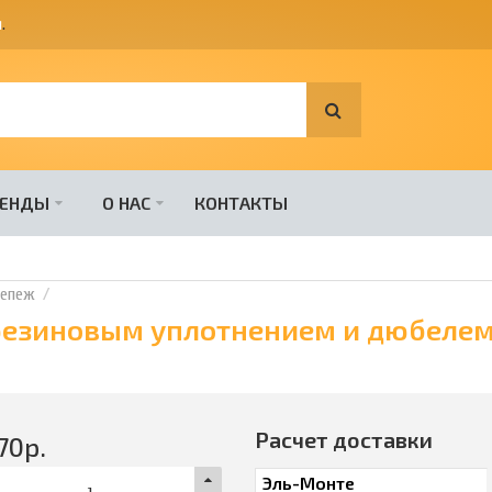
я
.
РЕНДЫ
О НАС
КОНТАКТЫ
репеж
 резиновым уплотнением и дюбелем
Расчет доставки
70
р.