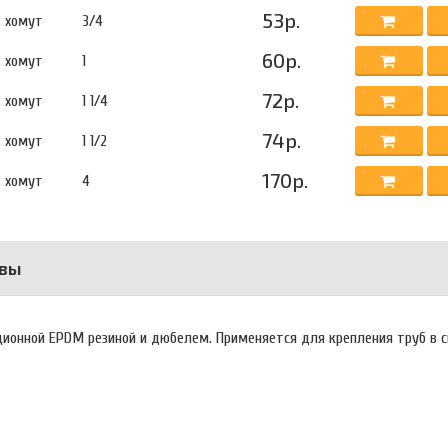
53р.
хомут
3/4
60р.
хомут
1
72р.
хомут
1 1/4
74р.
хомут
1 1/2
170р.
хомут
4
вы
яционной EPDM резиной и дюбелем. Применяется для крепления труб в 