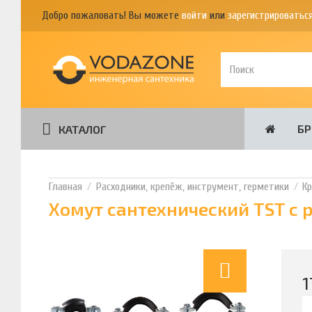
Добро пожаловать! Вы можете
войти
или
зарегистрироватьс
Б
КАТАЛОГ
Расходники, крепёж, инструмент, герметики
К
Хомут сантехнический TST с
1