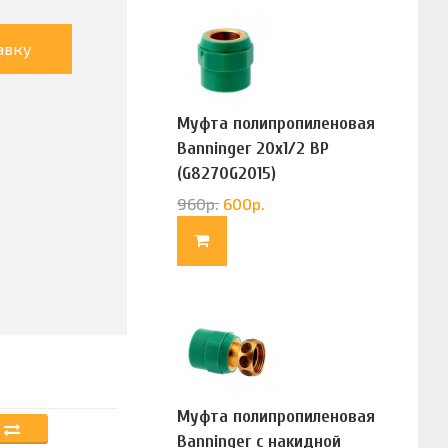
авку
Муфта полипропиленовая
Banninger 20х1/2 ВР
(G8270G2015)
960
р.
600
р.
Муфта полипропиленовая
Banninger с накидной