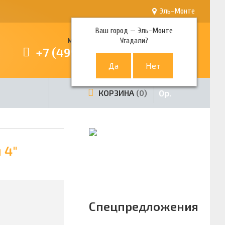
Эль-Монте
Ваш город —
Эль-Монте
Угадали?
Многоканальный телефон
+7 (499) 380-80-80
0
р.
КОРЗИНА
0
 4"
Спецпредложения