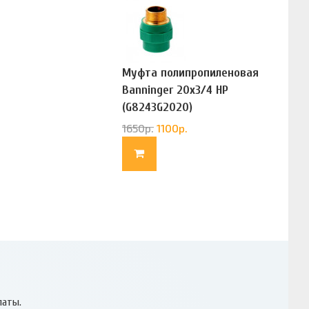
Муфта полипропиленовая
Banninger 20х3/4 НР
(G8243G2020)
1650
р.
1100
р.
латы.