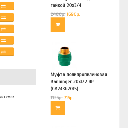
гайкой 20х3/4
(G83322020)
2480
р.
1690
р.
Муфта полипропиленовая
Banninger 20х1/2 НР
(G8243G2015)
системах
1135
р.
715
р.