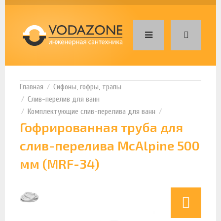
Сифоны, гофры, трапы
Слив-перелив для ванн
Комплектующие слив-перелива для ванн
Гофрированная труба для
слив-перелива McAlpine 500
мм (MRF-34)