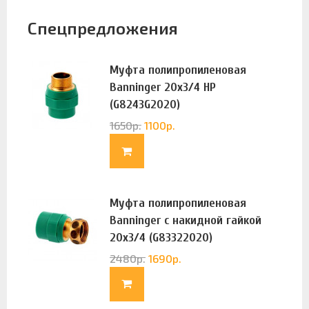
Спецпредложения
Муфта полипропиленовая
Banninger 20х3/4 НР
(G8243G2020)
1650
р.
1100
р.
Муфта полипропиленовая
Banninger с накидной гайкой
20х3/4 (G83322020)
2480
р.
1690
р.