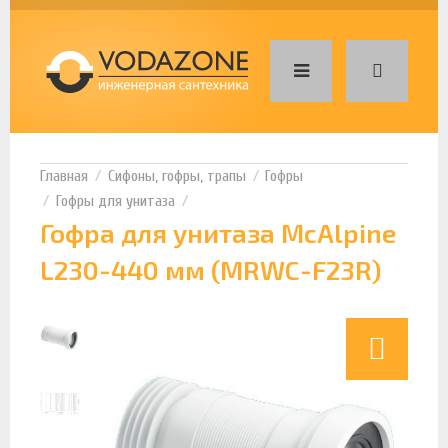
Сифоны, гофры, трапы
Гофры
Гофры для унитаза
Гофра для унитаза McAlpine
L230-440 мм (MRWC-F23R)