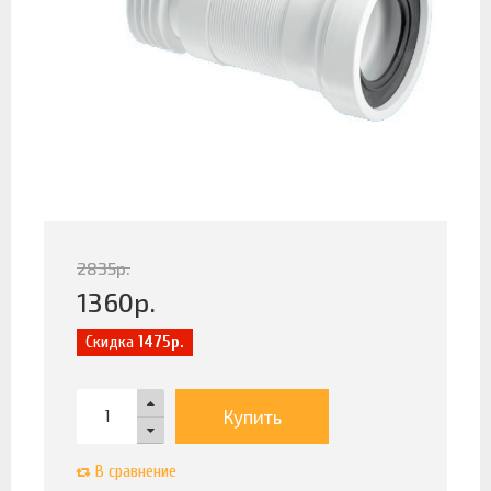
2835
р.
1360
р.
Скидка
1475р.
Купить
В сравнение