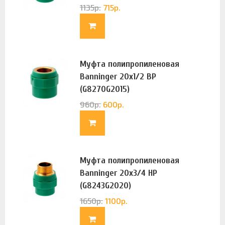
1135
р.
715
р.
Муфта полипропиленовая
Banninger 20х1/2 ВР
(G8270G2015)
960
р.
600
р.
Муфта полипропиленовая
Banninger 20х3/4 НР
(G8243G2020)
1650
р.
1100
р.