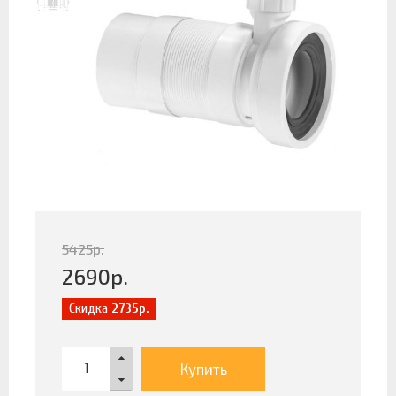
5425
р.
2690
р.
Скидка
2735р.
Купить