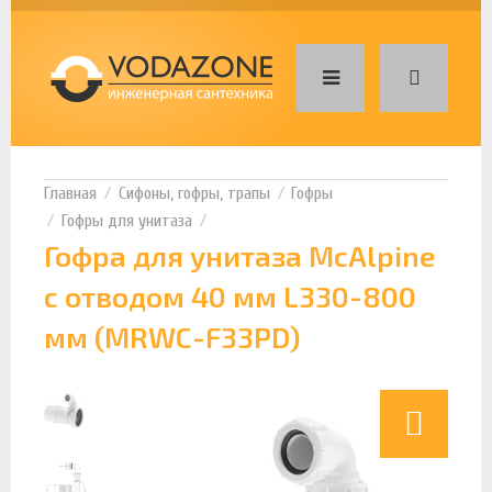
Сифоны, гофры, трапы
Гофры
Гофры для унитаза
Гофра для унитаза McAlpine
с отводом 40 мм L330-800
мм (MRWC-F33PD)