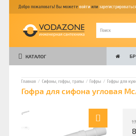
Добро пожаловать! Вы можете
войти
или
зарегистрироватьс
Б
КАТАЛОГ
Сифоны, гофры, трапы
Гофры
Гофры для кух
Гофра для сифона угловая M
1