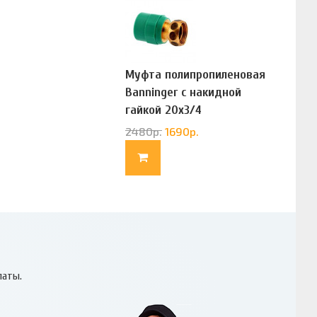
Муфта полипропиленовая
Banninger с накидной
гайкой 20х3/4
(G83322020)
2480
р.
1690
р.
латы.