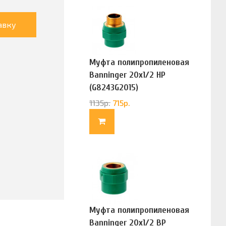
авку
Муфта полипропиленовая
Banninger 20х1/2 НР
(G8243G2015)
1135
р.
715
р.
Муфта полипропиленовая
Banninger 20х1/2 ВР