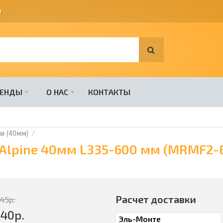
я
.
РЕНДЫ
О НАС
КОНТАКТЫ
ни (40мм)
cAlpine 40мм L335-600 мм (MRMF2-
Расчет доставки
745
р.
840
р.