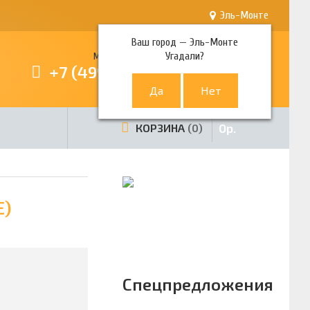
Эль-Монте
Ваш город —
Эль-Монте
Угадали?
Многоканальный телефон
+7 (499) 380-80-80
0
р.
КОРЗИНА
0
E)
Спецпредложения