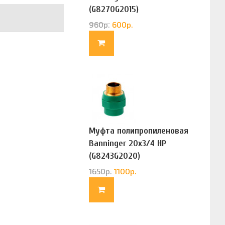
(G8270G2015)
960
р.
600
р.
Муфта полипропиленовая
Banninger 20х3/4 НР
(G8243G2020)
1650
р.
1100
р.