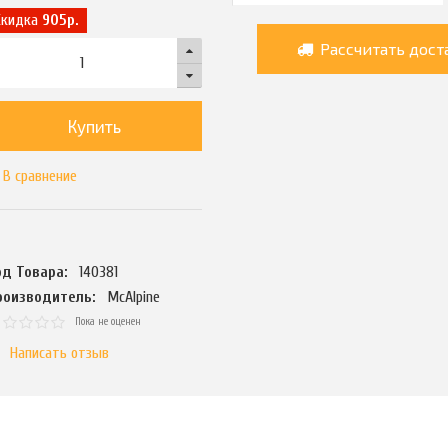
Скидка
905р.
Рассчитать дост
Купить
В сравнение
од Товара:
140381
роизводитель:
McAlpine
Пока не оценен
Написать отзыв