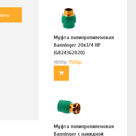
авку
Муфта полипропиленовая
Banninger 20х3/4 НР
(G8243G2020)
1650
р.
1100
р.
Муфта полипропиленовая
Banninger с накидной