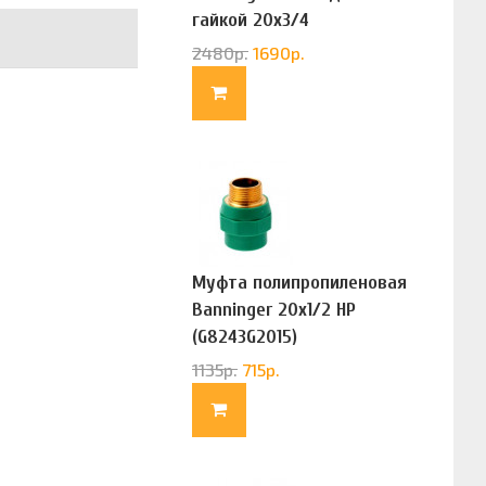
гайкой 20х3/4
(G83322020)
2480
р.
1690
р.
Муфта полипропиленовая
Banninger 20х1/2 НР
(G8243G2015)
1135
р.
715
р.