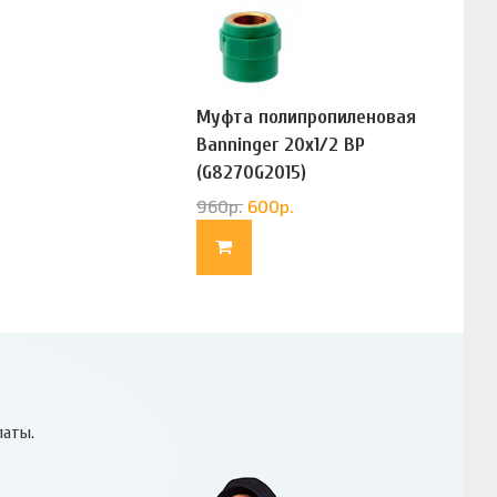
Муфта полипропиленовая
Banninger 20х1/2 ВР
(G8270G2015)
960
р.
600
р.
латы.