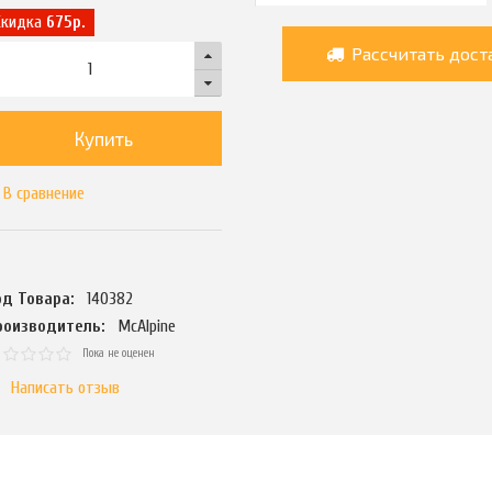
Скидка
675р.
Рассчитать дост
Купить
В сравнение
од Товара:
140382
роизводитель:
McAlpine
Пока не оценен
Написать отзыв