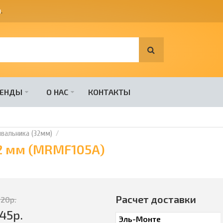
я
.
РЕНДЫ
О НАС
КОНТАКТЫ
вальника (32мм)
2 мм (MRMF105A)
Расчет доставки
220
р.
45
р.