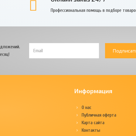
Профессиональная помощь в подборе товаро
едложений.
Подписат
есяц!
Информация
О нас
Публичная оферта
Карта сайта
Контакты