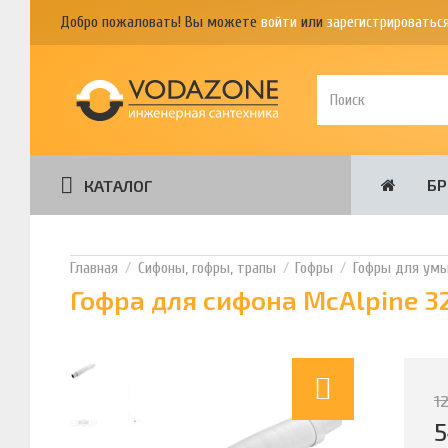
Добро пожаловать! Вы можете
войти
или
зарегистрироватьс
Б
КАТАЛОГ
Сифоны, гофры, трапы
Гофры
Гофры для умы
Гофра для сифона McAlpine 3
1
5