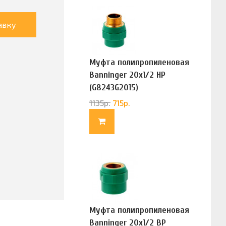
авку
Муфта полипропиленовая
Banninger 20х1/2 НР
(G8243G2015)
1135
р.
715
р.
Муфта полипропиленовая
Banninger 20х1/2 ВР