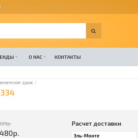
я
.
РЕНДЫ
О НАС
КОНТАКТЫ
гиенические души
-334
Расчет доставки
920
р.
2480
р.