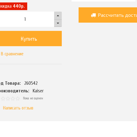
Скидка
440р.
Рассчитать дост
Купить
В сравнение
од Товара:
260542
роизводитель:
Kaiser
Пока не оценен
Написать отзыв