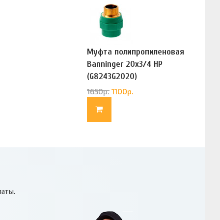
Муфта полипропиленовая
Banninger 20х3/4 НР
(G8243G2020)
1650
р.
1100
р.
латы.