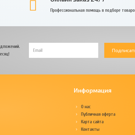
Профессиональная помощь в подборе товаро
едложений.
Подписат
есяц!
Информация
О нас
Публичная оферта
Карта сайта
Контакты