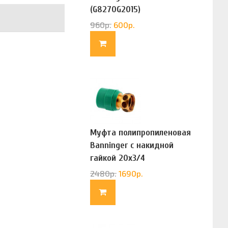
(G8270G2015)
960
р.
600
р.
Муфта полипропиленовая
Banninger с накидной
гайкой 20х3/4
(G83322020)
2480
р.
1690
р.