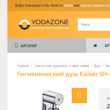
Добро пожаловать! Вы можете
войти
или
зарегистрироватьс
Б
КАТАЛОГ
Смесители, душевые стойки, лейки
Душ
Ги
Гигиенический душ Kaiser SH
2