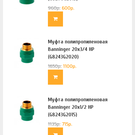
960
р.
600
р.
Муфта полипропиленовая
Banninger 20х3/4 НР
(G8243G2020)
1650
р.
1100
р.
Муфта полипропиленовая
Banninger 20х1/2 НР
(G8243G2015)
1135
р.
715
р.