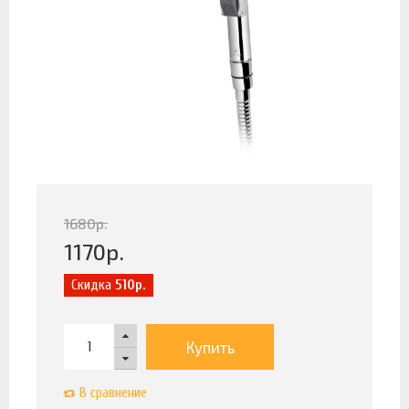
1680
р.
1170
р.
Скидка
510р.
Купить
В сравнение