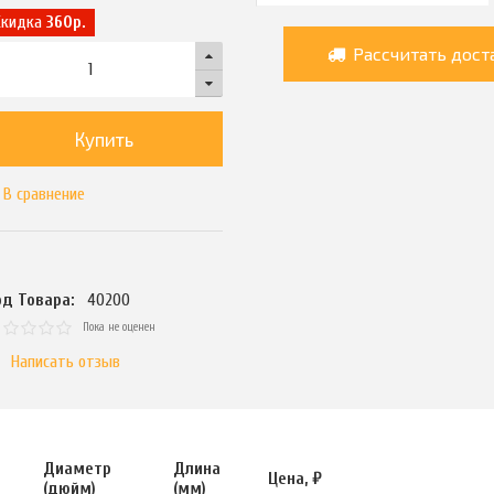
Скидка
360р.
Рассчитать дост
Купить
В сравнение
од Товара:
40200
Пока не оценен
Написать отзыв
Диаметр
Длина
Цена, ₽
(дюйм)
(мм)