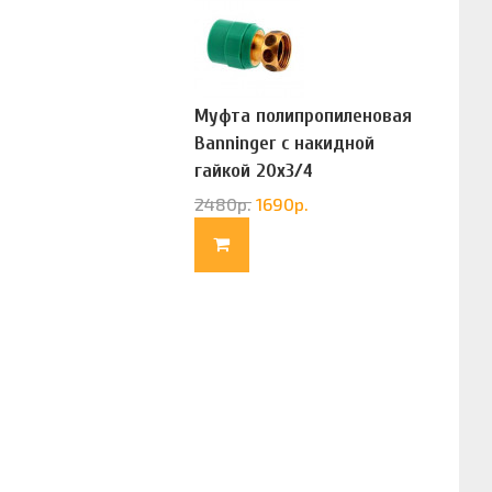
Муфта полипропиленовая
Banninger с накидной
гайкой 20х3/4
(G83322020)
2480
р.
1690
р.