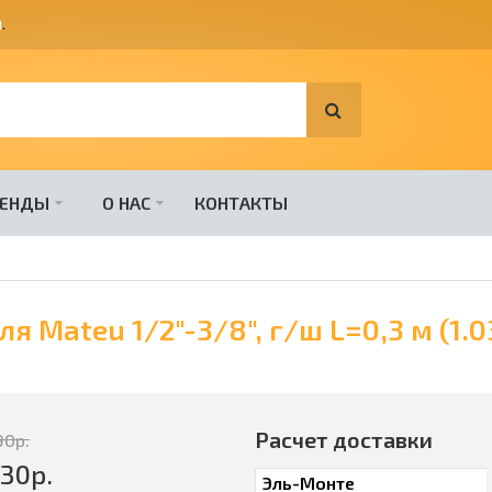
я
.
РЕНДЫ
О НАС
КОНТАКТЫ
я Mateu 1/2"-3/8", г/ш L=0,3 м (1.0
Расчет доставки
90
р.
430
р.