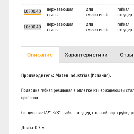
нержавеющая
для
гайка/
1.0300.40
сталь
смесителей
штуцер
нержавеющая
для
гайка/
1.0600.40
сталь
смесителей
штуцер
Описание
Характеристики
Отзы
Производитель: Mateu Industrias (Испания).
Подводка гибкая резиновая в оплетке из нержавеющей стал
приборов.
Соединение 1/2"-3/8" , гайка-штуцер, с цангой под трубку
Длина: 0,3 м