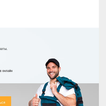
латы.
в онлайн
ься