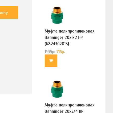
авку
Муфта полипропиленовая
Banninger 20х1/2 НР
(G8243G2015)
1135
р.
715
р.
Муфта полипропиленовая
Banninger 20х3/4 НР