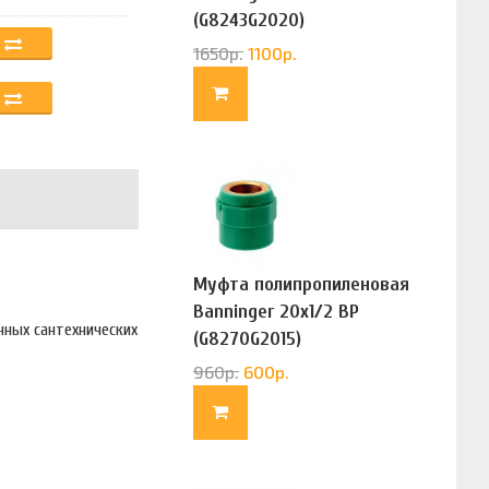
(G8243G2020)
1650
р.
1100
р.
Муфта полипропиленовая
Banninger 20х1/2 ВР
чных сантехнических
(G8270G2015)
960
р.
600
р.