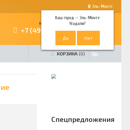
Эль-Монте
Ваш город —
Эль-Монте
Угадали?
Многоканальный телефон
+7 (499) 380-80-80
0
р.
КОРЗИНА
0
тие
Спецпредложения