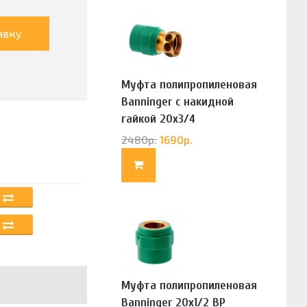
авку
Муфта полипропиленовая
Banninger с накидной
гайкой 20х3/4
(G83322020)
2480
р.
1690
р.
Муфта полипропиленовая
Banninger 20х1/2 ВР