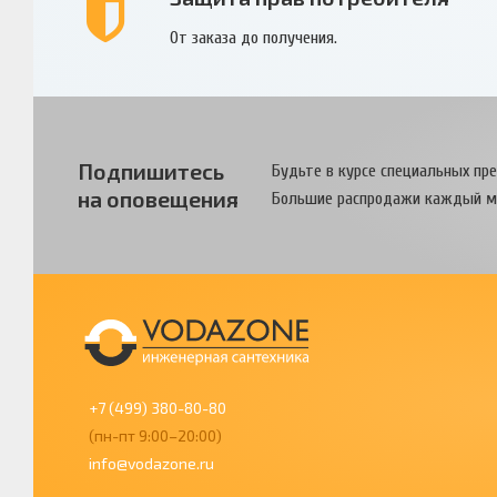
От заказа до получения.
Подпишитесь
Будьте в курсе специальных пр
на оповещения
Большие распродажи каждый м
+7 (499) 380-80-80
(пн-пт 9:00–20:00)
info@vodazone.ru