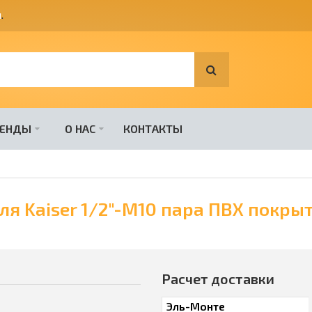
я
.
РЕНДЫ
О НАС
КОНТАКТЫ
ля Kaiser 1/2"-М10 пара ПВХ покры
Расчет доставки