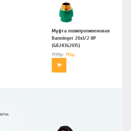
Муфта полипропиленовая
Banninger 20х1/2 НР
(G8243G2015)
1135
р.
715
р.
латы.