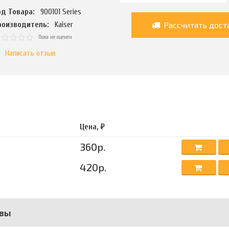
од Товара:
900101 Series
Рассчитать дост
роизводитель:
Kaiser
Пока не оценен
Написать отзыв
Цена, ₽
360р.
420р.
вы