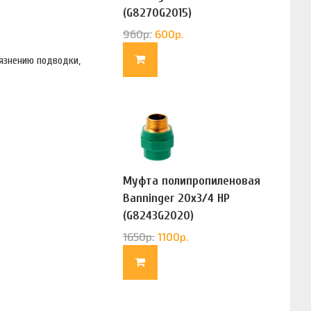
(G8270G2015)
960
р.
600
р.
язнению подводки,
Муфта полипропиленовая
Banninger 20х3/4 НР
(G8243G2020)
1650
р.
1100
р.