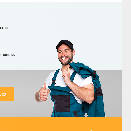
латы.
в онлайн
ься