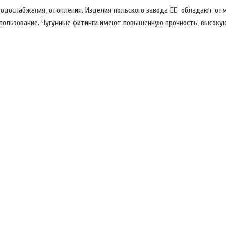
 водоснабжения, отопления. Изделия польского завода EE обладают о
спользование. Чугунные фитинги имеют повышенную прочность, высоку