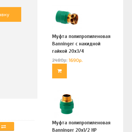
авку
Муфта полипропиленовая
Banninger с накидной
гайкой 20х3/4
(G83322020)
2480
р.
1690
р.
Муфта полипропиленовая
Banninger 20х1/2 НР