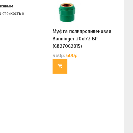
тменным
ю стойкость к
Муфта полипропиленовая
Banninger 20х1/2 ВР
(G8270G2015)
960
р.
600
р.