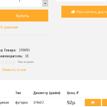
Рассчитать дост
Купить
В сравнение
од Товара:
370093
роизводитель:
ЕЕ
Пока не оценен
Написать отзыв
Тип
Диаметр (дюйм)
Цена, ₽
92р.
ружная
футорка
3/4х1/2