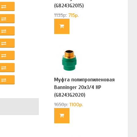
(G8243G2015)
1135
р.
715
р.
Муфта полипропиленовая
Banninger 20х3/4 НР
(G8243G2020)
1650
р.
1100
р.