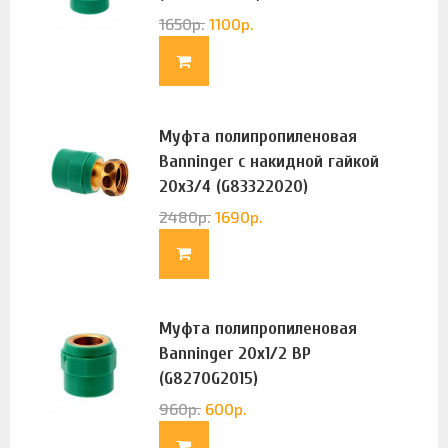
1650
р.
1100
р.
Муфта полипропиленовая
Banninger с накидной гайкой
20х3/4 (G83322020)
2480
р.
1690
р.
Муфта полипропиленовая
Banninger 20х1/2 ВР
(G8270G2015)
960
р.
600
р.