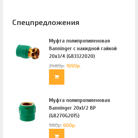
Спецпредложения
Муфта полипропиленовая
Banninger с накидной гайкой
20х3/4 (G83322020)
2480
р.
1690
р.
Муфта полипропиленовая
Banninger 20х1/2 ВР
(G8270G2015)
960
р.
600
р.