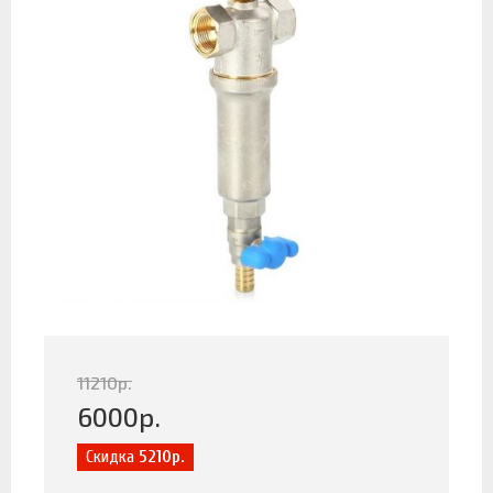
11210
р.
6000
р.
Скидка
5210р.